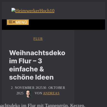
Zum
Inhalt
springen
MENÜ
FLUR
Weihnachtsdeko
im Flur – 3
einfache &
schöne Ideen
2. NOVEMBER 2025
30. OKTOBER
2025
VON
ANDREAS