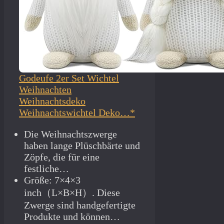
Godeufe 2er Set Wichtel
Weihnachten
Weihnachtsdeko
Weihnachtswichtel Deko…*
Die Weihnachtszwerge
haben lange Plüschbärte und
Zöpfe, die für eine
festliche…
Größe: 7×4×3
inch（L×B×H）. Diese
Zwerge sind handgefertigte
Produkte und können…