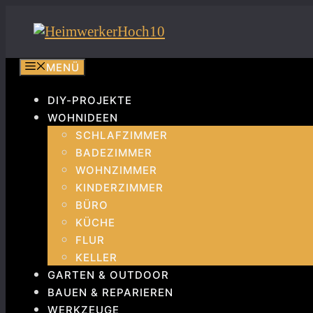
Zum
Inhalt
springen
MENÜ
DIY-PROJEKTE
WOHNIDEEN
SCHLAFZIMMER
BADEZIMMER
WOHNZIMMER
KINDERZIMMER
BÜRO
KÜCHE
FLUR
KELLER
GARTEN & OUTDOOR
BAUEN & REPARIEREN
WERKZEUGE