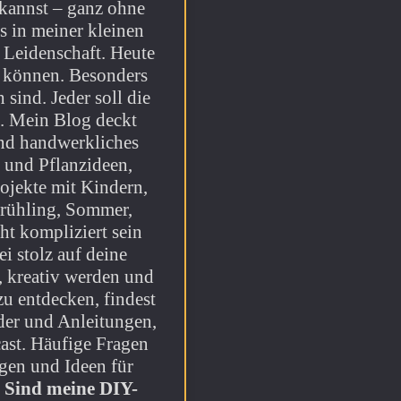
 kannst – ganz ohne
s in meiner kleinen
e Leidenschaft. Heute
n können. Besonders
 sind. Jeder soll die
i. Mein Blog deckt
und handwerkliches
 und Pflanzideen,
jekte mit Kindern,
 Frühling, Sommer,
ht kompliziert sein
i stolz auf deine
, kreativ werden und
zu entdecken, findest
lder und Anleitungen,
st. Häufige Fragen
gen und Ideen für
.
Sind meine DIY-