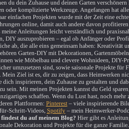
nen du dein Zuhause und deinen Garten verschönern
n oder komplizierte Werkzeuge. Angefangen hat alle
aar einfachen Projekten wurde mit der Zeit eine echt
fahrungen online, damit auch andere davon profitiere
s meine Anleitungen leicht verständlich und praxisnah
, DIY auszuprobieren – egal ob Anfänger oder Prof
iche ab, die alle eins gemeinsam haben: Kreativität 
ehören Garten-DIY mit Dekorationen, Gartenmöbeln
innen wie Möbelbau und clevere Wohnideen, DIY-Pro
icher umzusetzen sind, sowie saisonale Projekte für
 Mein Ziel ist es, dir zu zeigen, dass Heimwerken nic
 dich inspirieren, dein Zuhause zu gestalten und dabe
zu sein. Mit meinen Projekten kannst du Geld sparen
inzigartiges schaffen. Wenn du Lust hast, noch mehr 
deren Plattformen:
Pinterest
– viele inspirierende Bi
für-Schritt-Videos,
Spotify
– mein Heimwerker-Podca
 findest du auf meinem Blog?
Hier gibt es Anleitun
sonale Dekoration und Projekte für die ganze Familie