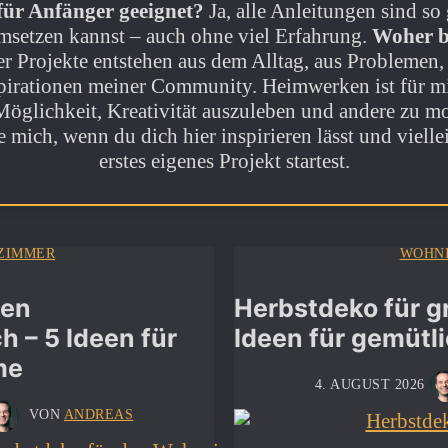
für Anfänger geeignet?
Ja, alle Anleitungen sind so g
 umsetzen kannst – auch ohne viel Erfahrung.
Woher b
r Projekte entstehen aus dem Alltag, aus Problemen, d
spirationen meiner Community. Heimwerken ist für mi
Möglichkeit, Kreativität auszuleben und andere zu mot
e mich, wenn du dich hier inspirieren lässt und vielle
erstes eigenes Projekt startest.
ZIMMER
WOHN
den
Herbstdeko für g
 – 5 Ideen für
Ideen für gemüt
me
4. AUGUST 2026
VON
ANDREAS