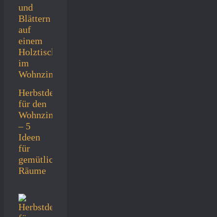
Herbstdeko
für den
Wohnzimmertisch
– 5
Ideen
für
gemütliche
Räume