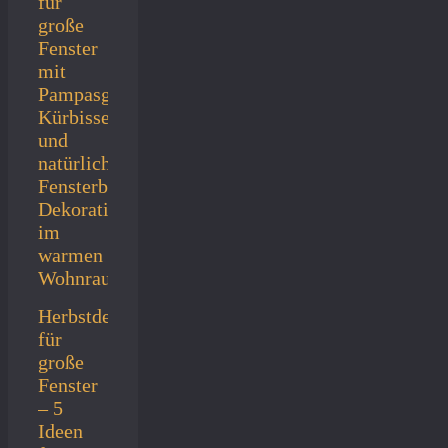
Herbstdeko
für
große
Fenster
– 5
Ideen