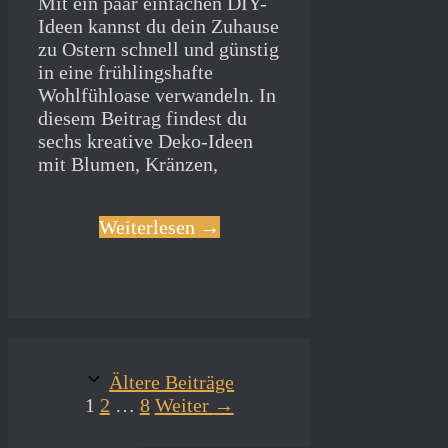
Mit ein paar einfachen DIY-
Ideen kannst du dein Zuhause
zu Ostern schnell und günstig
in eine frühlingshafte
Wohlfühloase verwandeln. In
diesem Beitrag findest du
sechs kreative Deko-Ideen
mit Blumen, Kränzen,
Weiterlesen →
Ältere Beiträge
Seite
Seite
Seite
1
2
…
8
Weiter
→