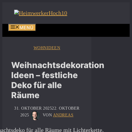
Zum
Inhalt
springen
MENÜ
WOHNIDEEN
Weihnachtsdekoration
Ideen – festliche
Deko für alle
Räume
31. OKTOBER 2025
22. OKTOBER
2025
VON
ANDREAS