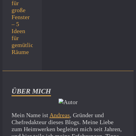
für
große
Fenster
– 5
Ideen
für
gemütliche
Räume
ÜBER MICH
Mein Name ist
Andreas
, Gründer und
Chefredakteur dieses Blogs. Meine Liebe
zum Heimwerken begleitet mich seit Jahren,
und hier teile ich meine Erfahrungen, Tipps