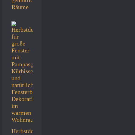
Räume
Herbstdeko