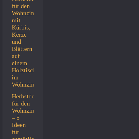
Herbstdeko
für den
Wohnzimmertisch
– 5
Ideen
für
gemütliche