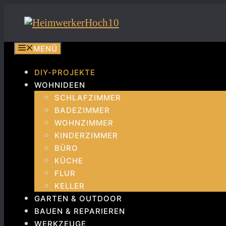
Zum
Inhalt
springen
MENÜ
DIY-PROJEKTE
WOHNIDEEN
SCHLAFZIMMER
BADEZIMMER
WOHNZIMMER
KINDERZIMMER
BÜRO
KÜCHE
FLUR
KELLER
GARTEN & OUTDOOR
BAUEN & REPARIEREN
WERKZEUGE