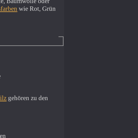
ute, Baumwolle oder
sfarben
wie Rot, Grün
ilz
gehören zu den
den