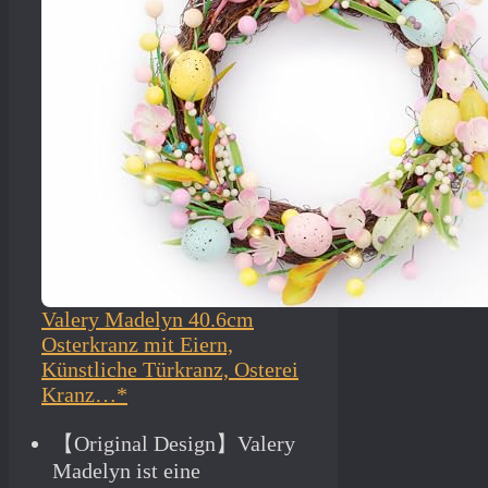
Valery Madelyn 40.6cm
Osterkranz mit Eiern,
Künstliche Türkranz, Osterei
Kranz…*
【Original Design】Valery
Madelyn ist eine