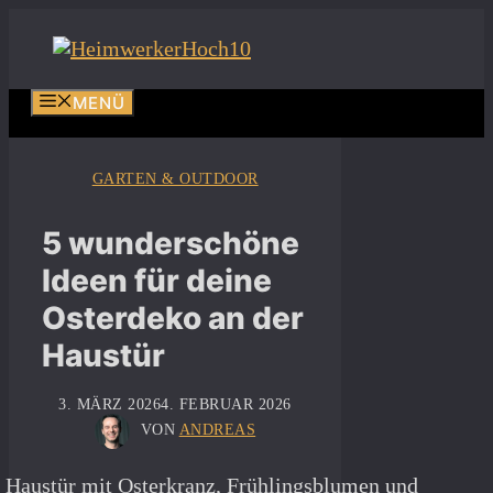
Zum
Inhalt
springen
MENÜ
GARTEN & OUTDOOR
5 wunderschöne
Ideen für deine
Osterdeko an der
Haustür
3. MÄRZ 2026
4. FEBRUAR 2026
VON
ANDREAS