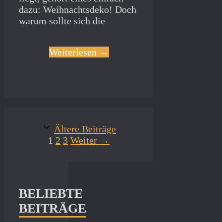
dazu: Weihnachtsdeko! Doch
warum sollte sich die
Weiterlesen →
Ältere Beiträge
Seite
Seite
Seite
1
2
3
Weiter
→
BELIEBTE
BEITRÄGE