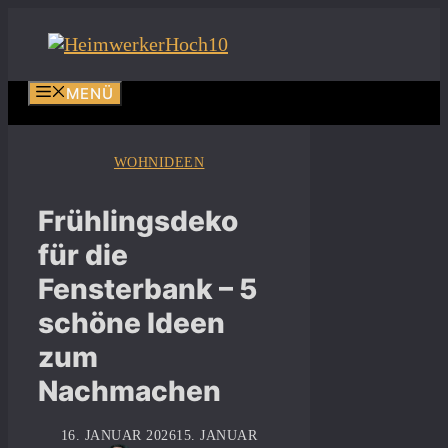
Zum
Inhalt
springen
MENÜ
WOHNIDEEN
Frühlingsdeko
für die
Fensterbank – 5
schöne Ideen
zum
Nachmachen
16. JANUAR 2026
15. JANUAR