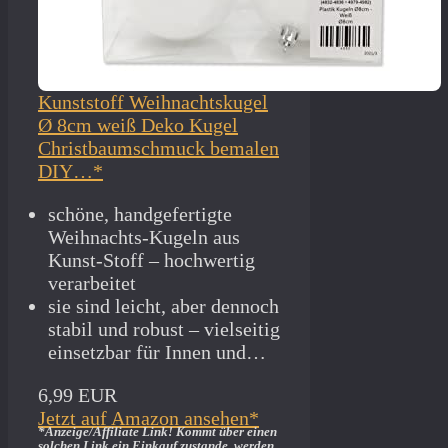
Kunststoff Weihnachtskugel
Ø 8cm weiß Deko Kugel
Christbaumschmuck bemalen
DIY…*
schöne, handgefertigte
Weihnachts-Kugeln aus
Kunst-Stoff – hochwertig
verarbeitet
sie sind leicht, aber dennoch
stabil und robust – vielseitig
einsetzbar für Innen und…
6,99 EUR
Jetzt auf Amazon ansehen*
*Anzeige/Affiliate Link! Kommt über einen
solchen Link ein Einkauf zustande, werden