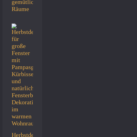
gemütliche
Räume
Herbstdeko