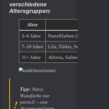
verschiedene
Altersgruppen:
Alter
Farbempfehlu
3–6 Jahre
Pastellfarben (Mint, Apricot, 
7–10 Jahre
Lila, Türkis, Sonnengelb
11+ Jahre
Altrosa, Salbeigrün, Weiß-Gr
Tipp:
Nutze
Wandfarbe nur
partiell – eine
Akzentwand kann