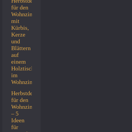
Herbstdeko
für den
Wohnzimmertisch
– 5
Ideen
für