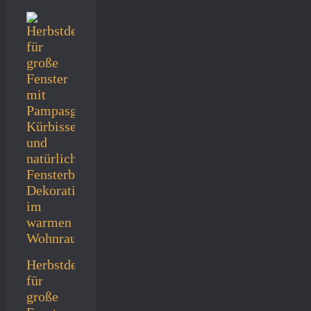
Herbstdeko
für
große