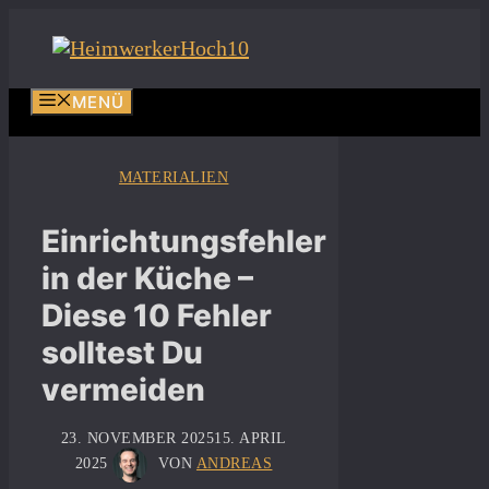
Zum
Inhalt
springen
MENÜ
MATERIALIEN
Einrichtungsfehler
in der Küche –
Diese 10 Fehler
solltest Du
vermeiden
23. NOVEMBER 2025
15. APRIL
2025
VON
ANDREAS