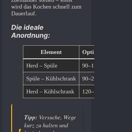
wird das Kochen schnell zum
Dauerlauf.
Die ideale
Anordnung:
Element
Optimaler Abstand
Herd – Spüle
90–150 cm
Spüle – Kühlschrank
90–210 cm
Herd – Kühlschrank
120–270 cm
Tipp:
Versuche, Wege
kurz zu halten und