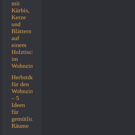
Herbstdeko
für den
Wohnzimmertisch
– 5
Ideen
für
gemütliche
Räume