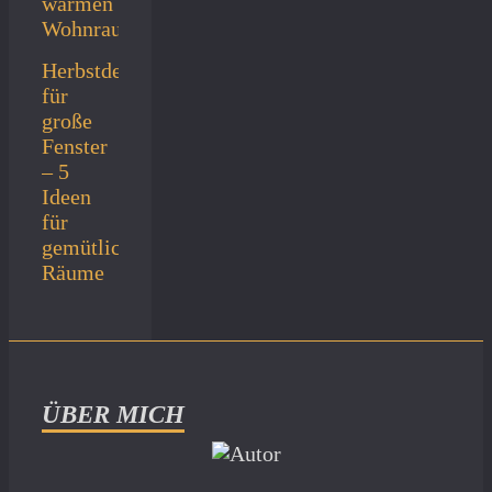
Herbstdeko
für
große
Fenster
– 5
Ideen
für
gemütliche
Räume
ÜBER MICH