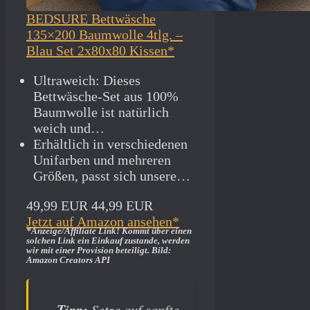
BEDSURE Bettwäsche
135×200 Baumwolle 4tlg. –
Blau Set 2x80x80 Kissen*
Ultraweich: Dieses
Bettwäsche-Set aus 100%
Baumwolle ist natürlich
weich und…
Erhältlich in verschiedenen
Unifarben und mehreren
Größen, passt sich unsere…
49,99 EUR
44,99 EUR
Jetzt auf Amazon ansehen*
*Anzeige/Affiliate Link! Kommt über einen
solchen Link ein Einkauf zustande, werden
wir mit­ einer Provision beteiligt. Bild:
Amazon Creators API
Tipp:
Setze auf sanfte