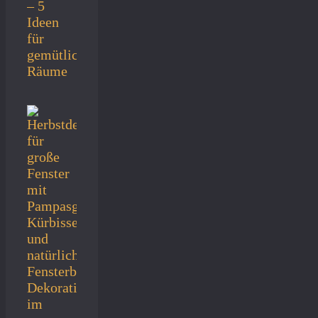
– 5
Ideen
für
gemütliche
Räume