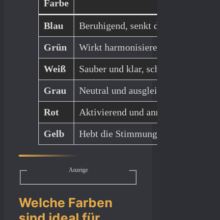
Farbe
Wir
Blau
Beruhigend, senkt den Blutdruck un
Grün
Wirkt harmonisierend und stressmin
Weiß
Sauber und klar, schafft eine fris
Grau
Neutral und ausgleichend, sorgt fü
Rot
Aktivierend und anregend – für Sch
Gelb
Hebt die Stimmung, kann in intens
Anzeige
Welche Farben
sind ideal für