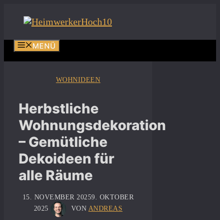
Zum
Inhalt
springen
MENÜ
WOHNIDEEN
Herbstliche
Wohnungsdekoration
– Gemütliche
Dekoideen für
alle Räume
15. NOVEMBER 2025
9. OKTOBER
2025
VON
ANDREAS