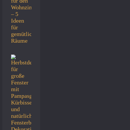
für den
Wohnzimmertisch
– 5
Ideen
für
gemütliche
Räume