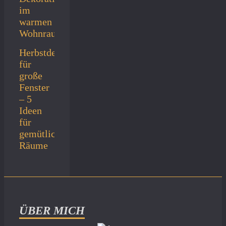
Herbstdeko
für
große
Fenster
– 5
Ideen
für
gemütliche
Räume
ÜBER MICH