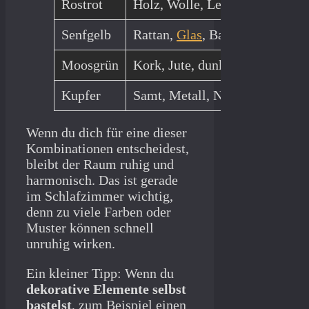
Rostrot
Holz, Wolle, Leinen
wa
Senfgelb
Rattan,
Glas
, Baumwolle
fre
Moosgrün
Kork, Jute, dunkles Holz
na
Kupfer
Samt, Metall, Naturstein
el
Wenn du dich für eine dieser
Kombinationen entscheidest,
bleibt der Raum ruhig und
harmonisch. Das ist gerade
im Schlafzimmer wichtig,
denn zu viele Farben oder
Muster können schnell
unruhig wirken.
Ein kleiner Tipp: Wenn du
dekorative Elemente selbst
bastelst
, zum Beispiel einen