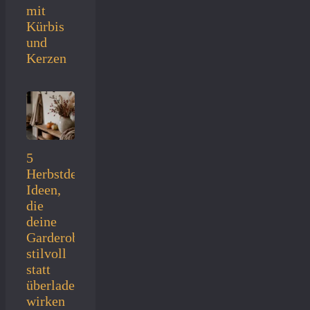
mit
Kürbis
und
Kerzen
5
Herbstdeko-
Ideen,
die
deine
Garderobe
stilvoll
statt
überladen
wirken