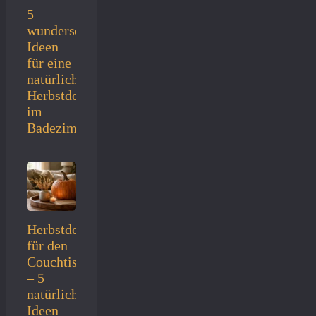
5
wunderschöne
Ideen
für eine
natürliche
Herbstdeko
im
Badezimmer
Herbstdeko
für den
Couchtisch
– 5
natürliche
Ideen