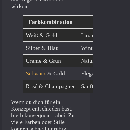
wirken:
Farbkombination
Wirkung
Weiß & Gold
Luxuriös, warm, kla
Silber & Blau
Winterlich, ruhig, 
Creme & Grün
Natürlich, ruhig, ede
Schwarz
& Gold
Elegant, kontrastrei
Rosé & Champagner
Sanft, feminin, festl
Wenn du dich für ein
Konzept entschieden hast,
bleib konsequent dabei. Zu
viele Farben oder Stile
können schnell unruhig