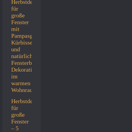
Herbstdeko
für
große
Fenster
– 5