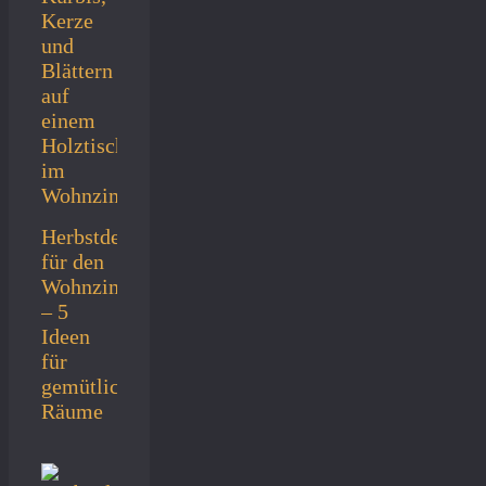
Herbstdeko
für den
Wohnzimmertisch
– 5
Ideen
für
gemütliche
Räume