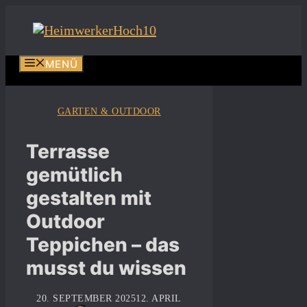
Zum
Inhalt
springen
MENÜ
GARTEN & OUTDOOR
Terrasse
gemütlich
gestalten mit
Outdoor
Teppichen – das
musst du wissen
20. SEPTEMBER 2025
12. APRIL