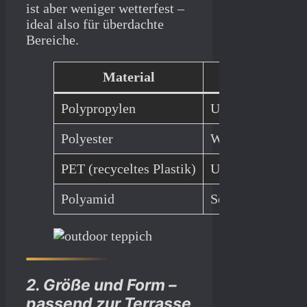
ist aber weniger wetterfest –
ideal also für überdachte
Bereiche.
Material
Polypropylen
UV-beständig, wa
Polyester
Weich, farbecht,
PET (recyceltes Plastik)
Umweltfreundlich
Polyamid
Sehr strapazierf
2. Größe und Form –
passend zur Terrasse