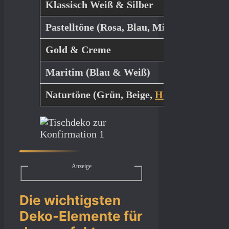
Klassisch Weiß & Silber
Elegant, 
Pastelltöne (Rosa, Blau, Mint)
Frisch un
Gold & Creme
Edel und 
Maritim (Blau & Weiß)
Symbolis
Naturtöne (Grün, Beige,
Holz
)
Natürlic
Anzeige
Die wichtigsten
Deko-Elemente für