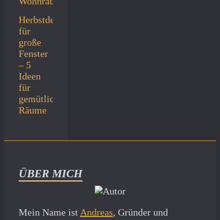
Herbstdeko
für
große
Fenster
– 5
Ideen
für
gemütliche
Räume
ÜBER MICH
Mein Name ist
Andreas
, Gründer und