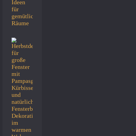
Ideen
für
gemütliche
Räume