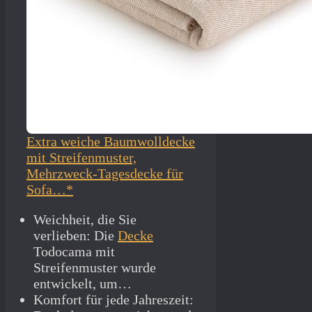
Extra weiche Baumwolldecke
mit Streifenmuster,
Mehrzweck-Tagesdecke für
Sofa…*
Weichheit, die Sie
verlieben: Die
Decke
Todocama mit
Streifenmuster wurde
entwickelt, um…
Komfort für jede Jahreszeit: