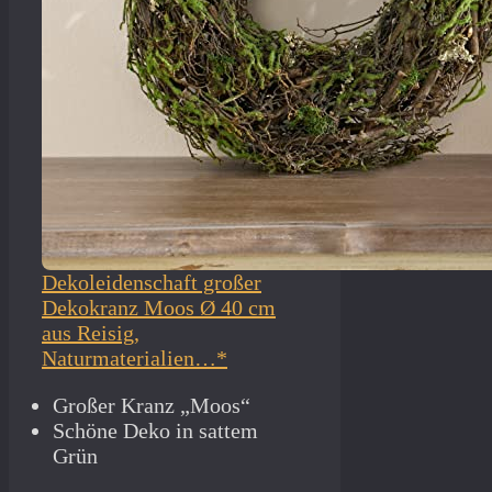
Dekoleidenschaft großer
Dekokranz Moos Ø 40 cm
aus Reisig,
Naturmaterialien…*
Großer Kranz „Moos“
Schöne Deko in sattem
Grün