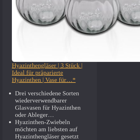
Hyazinthengläser | 3 Stück |
Ideal für präparierte
Hyazinthen | Vase für…*
Drei verschiedene Sorten
wiederverwendbarer
Glasvasen für Hyazinthen
oder Ableger…
Hyazinthen-Zwiebeln
möchten am liebsten auf
Hyazinthengläser gesetzt