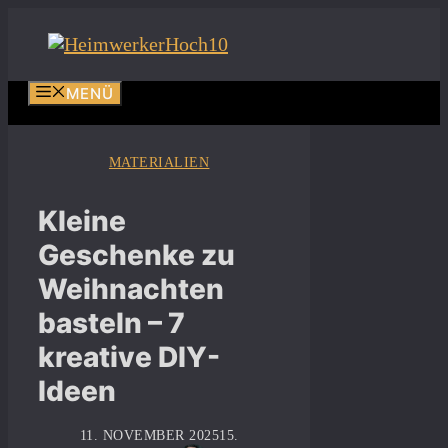
Zum
Inhalt
springen
MENÜ
MATERIALIEN
Kleine
Geschenke zu
Weihnachten
basteln – 7
kreative DIY-
Ideen
11. NOVEMBER 2025
15.