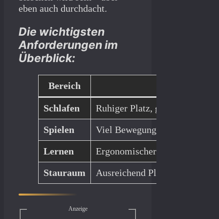
eben auch durchdacht.
Die wichtigsten
Anforderungen im
Überblick:
Bereich
Anforderu
Schlafen
Ruhiger Platz, gemütliches
Bet
Spielen
Viel Bewegungsfreiheit, robus
Lernen
Ergonomischer
Schreibtisch
, 
Stauraum
Ausreichend Platz für Spielsa
Anzeige