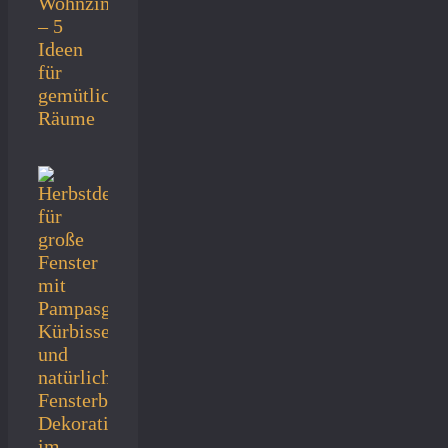
Wohnzimmertisch
– 5
Ideen
für
gemütliche
Räume