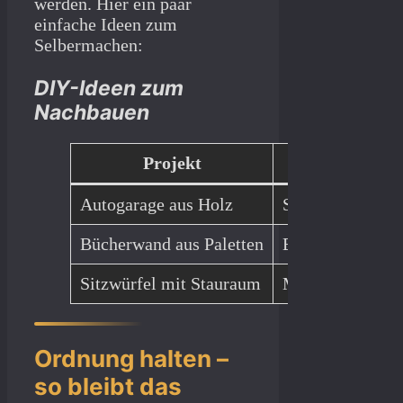
werden. Hier ein paar
einfache Ideen zum
Selbermachen:
DIY-Ideen zum
Nachbauen
Projekt
Mater
Autogarage aus Holz
Sperrholz, Schr
Bücherwand aus Paletten
Einwegpaletten,
Sitzwürfel mit Stauraum
MDF-Platten, Sc
Ordnung halten –
so bleibt das