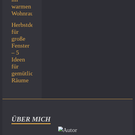
Herbstdeko
für
große
Fenster
– 5
Ideen
für
gemütliche
Räume
ÜBER MICH