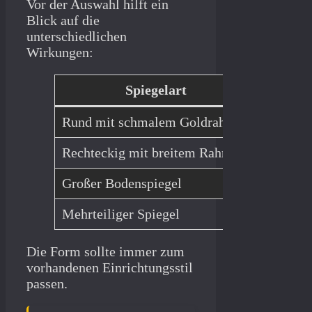
Vor der Auswahl hilft ein
Blick auf die
unterschiedlichen
Wirkungen:
Spiegelart
Wirk
Rund mit schmalem Goldrahmen
Weich, 
Rechteckig mit breitem Rahmen
Klassisc
Großer Bodenspiegel
Mehr Ra
Mehrteiliger Spiegel
Dekorati
Die Form sollte immer zum
vorhandenen Einrichtungsstil
passen.