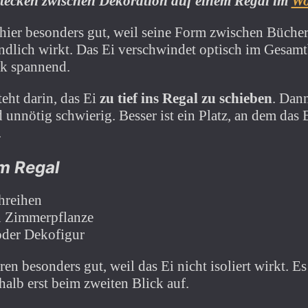
rstecken zwischen Dekoration auf einem Regal im
Wo
t hier besonders gut, weil seine Form zwischen Büche
ändlich wirkt. Das Ei verschwindet optisch im Gesamt
ck spannend.
teht darin, das Ei
zu tief ins Regal zu schieben
. Dan
unnötig schwierig. Besser ist ein Platz, an dem das Ei
.
im Regal
hreihen
n Zimmerpflanze
oder Dekofigur
en besonders gut, weil das Ei nicht isoliert wirkt. Es
halb erst beim zweiten Blick auf.