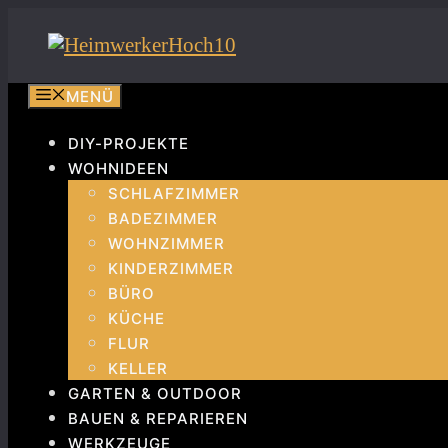
Zum
Inhalt
springen
MENÜ
DIY-PROJEKTE
WOHNIDEEN
SCHLAFZIMMER
BADEZIMMER
WOHNZIMMER
KINDERZIMMER
BÜRO
KÜCHE
FLUR
KELLER
GARTEN & OUTDOOR
BAUEN & REPARIEREN
WERKZEUGE