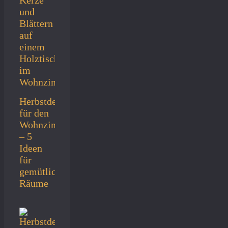
Herbstdeko
für den
Wohnzimmertisch
– 5
Ideen
für
gemütliche
Räume