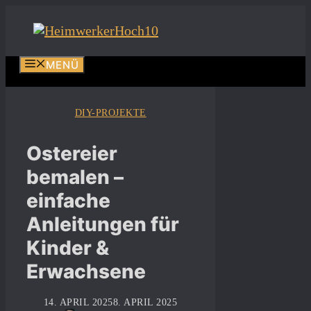
Zum
Inhalt
springen
MENÜ
DIY-PROJEKTE
Ostereier
bemalen –
einfache
Anleitungen für
Kinder &
Erwachsene
14. APRIL 2025
8. APRIL 2025