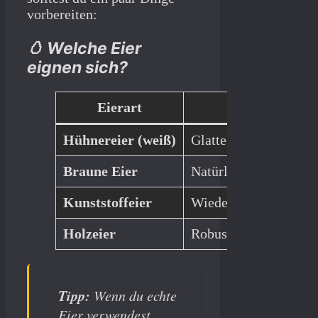
vorbereiten:
🥚 Welche Eier
eignen sich?
Eierart
Vorteil
Hühnereier (weiß)
Glatte Oberfläche, g
Braune Eier
Natürlicher Look
Kunststoffeier
Wiederverwendbar, id
Holzeier
Robust, ideal für auf
Tipp:
Wenn du echte
Eier verwendest,