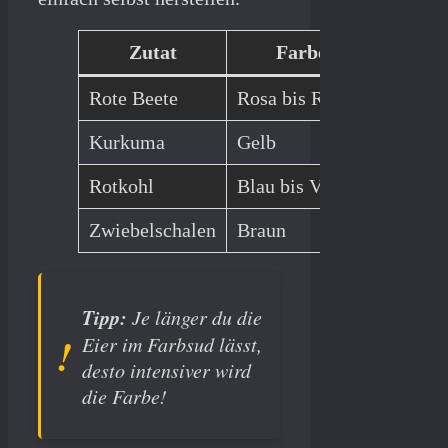
Zutat
Farbe
Rote Beete
Rosa bis Rot
Kochen
Kurkuma
Gelb
2 TL m
Rotkohl
Blau bis Violett
Kochen
Zwiebelschalen
Braun
Lange k
Tipp:
Je länger du die
Eier im Farbsud lässt,
desto intensiver wird
die Farbe!