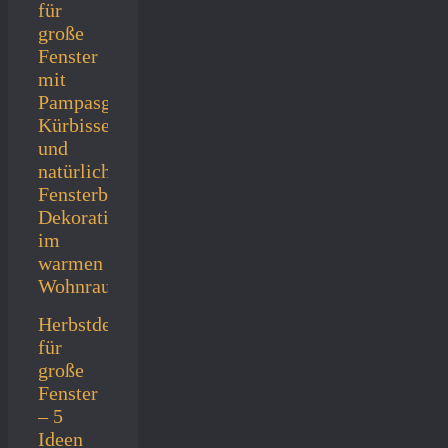
Herbstdeko
für
große
Fenster
– 5
Ideen