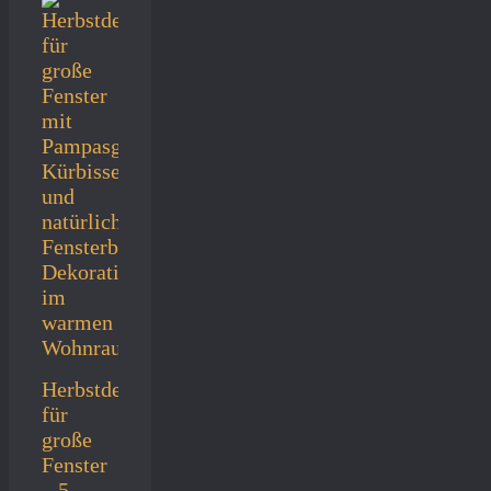
Herbstdeko
für
große
Fenster
– 5