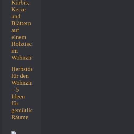
Herbstdeko
für den
Wohnzimmertisch
– 5
Ideen
für
gemütliche
Räume