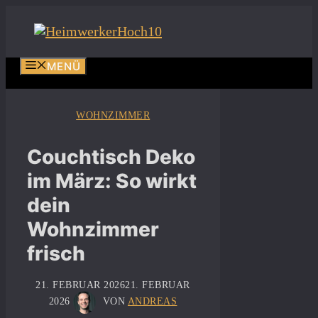
Zum
Inhalt
springen
MENÜ
WOHNZIMMER
Couchtisch Deko
im März: So wirkt
dein
Wohnzimmer
frisch
21. FEBRUAR 2026
21. FEBRUAR
2026
VON
ANDREAS