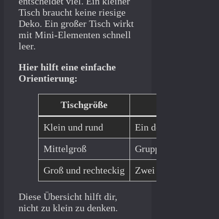
entscheidet viel. Ein kleiner
Tisch braucht keine riesige
Deko. Ein großer Tisch wirkt
mit Mini-Elementen schnell
leer.
Hier hilft eine einfache
Orientierung:
Tischgröße
Emp
Klein und rund
Ein dominantes Objek
Mittelgroß
Gruppe aus drei Ele
Groß und rechteckig
Zwei klar getrennte 
Diese Übersicht hilft dir,
nicht zu klein zu denken.