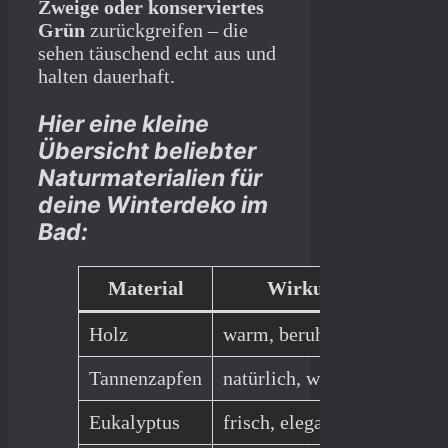
Zweige oder konserviertes
Grün
zurückgreifen – die
sehen täuschend echt aus und
halten dauerhaft.
Hier eine kleine
Übersicht beliebter
Naturmaterialien für
deine Winterdeko im
Bad:
Material
Wirkung
Holz
warm, beruhigend
Holz
Tannenzapfen
natürlich, winterlich
In K
Eukalyptus
frisch, elegant
In V