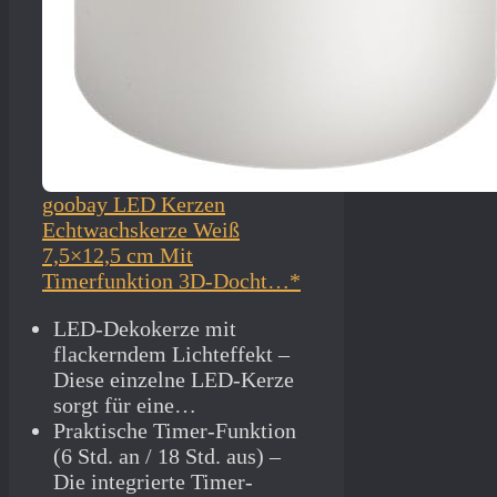
goobay LED Kerzen
Echtwachskerze Weiß
7,5×12,5 cm Mit
Timerfunktion 3D-Docht…*
LED-Dekokerze mit
flackerndem Lichteffekt –
Diese einzelne LED-Kerze
sorgt für eine…
Praktische Timer-Funktion
(6 Std. an / 18 Std. aus) –
Die integrierte Timer-