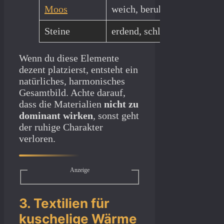
Moos
weich, beruhigend
In G
Steine
erdend, schlicht
Komb
Wenn du diese Elemente
dezent platzierst, entsteht ein
natürliches, harmonisches
Gesamtbild. Achte darauf,
dass die Materialien
nicht zu
dominant wirken
, sonst geht
der ruhige Charakter
verloren.
Anzeige
3. Textilien für
kuschelige Wärme