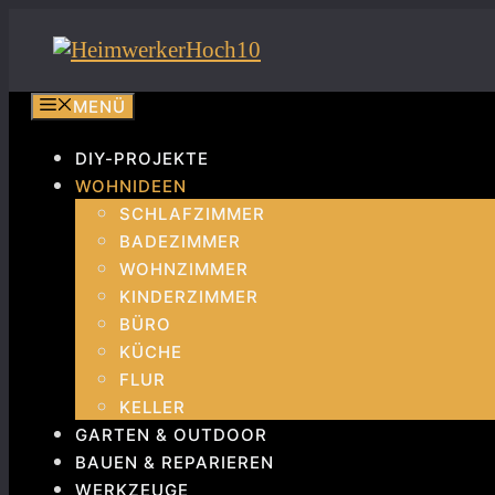
Zum
Inhalt
springen
MENÜ
DIY-PROJEKTE
WOHNIDEEN
SCHLAFZIMMER
BADEZIMMER
WOHNZIMMER
KINDERZIMMER
BÜRO
KÜCHE
FLUR
KELLER
GARTEN & OUTDOOR
BAUEN & REPARIEREN
WERKZEUGE