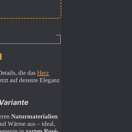
d
etails, die das
Herz
etzt auf dezente Eleganz
 Variante
ieren
Naturmaterialien
und Wärme aus – ideal,
lemente in
zarten Rosé-