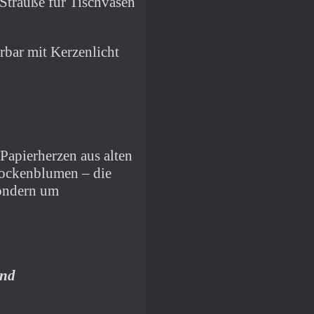
Sträuße für Tischvasen
rbar mit Kerzenlicht
 Papierherzen aus alten
ockenblumen – die
sondern um
und