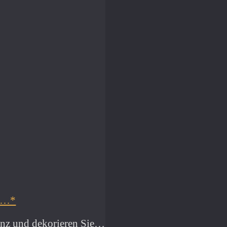
ld…*
anz und dekorieren Sie…