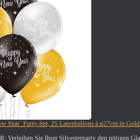
ew Year´ Party-Set, 25 Latexballons á ø27cm in Go
erleihen Sie Ihrer Silvesterparty den nötigen Gl