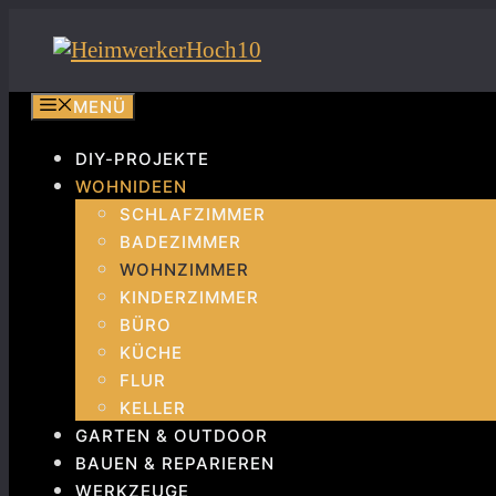
Zum
Inhalt
springen
MENÜ
DIY-PROJEKTE
WOHNIDEEN
SCHLAFZIMMER
BADEZIMMER
WOHNZIMMER
KINDERZIMMER
BÜRO
KÜCHE
FLUR
KELLER
GARTEN & OUTDOOR
BAUEN & REPARIEREN
WERKZEUGE