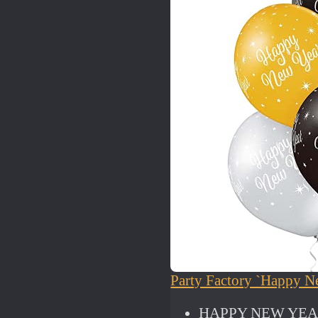
Party Factory `Happy N
HAPPY NEW YEAR: V