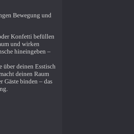
bringen Bewegung und
oder Konfetti befüllen
Raum und wirken
nsche hineingeben –
e über deinen Esstisch
macht deinen Raum
er Gäste binden – das
ung.