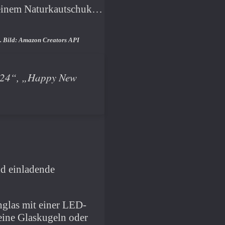
einem Naturkautschuk…
gt. Bild: Amazon Creators API
„2024“, „Happy New
nd einladende
chglas mit einer LED-
leine Glaskugeln oder