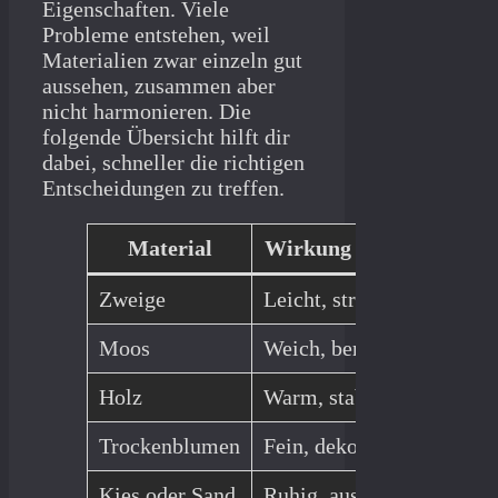
Eigenschaften. Viele
Probleme entstehen, weil
Materialien zwar einzeln gut
aussehen, zusammen aber
nicht harmonieren. Die
folgende Übersicht hilft dir
dabei, schneller die richtigen
Entscheidungen zu treffen.
Material
Wirkung im Raum
Ty
Zweige
Leicht, strukturiert
Zu 
Moos
Weich, beruhigend
Fl
Holz
Warm, stabil
Zu
Trockenblumen
Fein, dekorativ
Zu
Kies oder Sand
Ruhig, ausgleichend
Zu