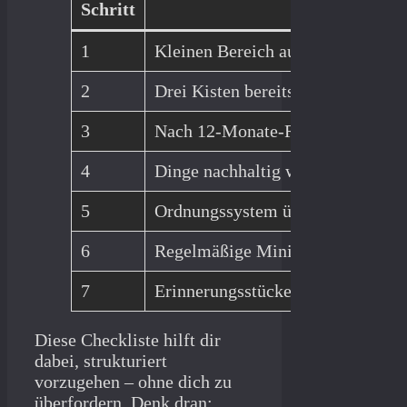
Schritt
Aufg
1
Kleinen Bereich auswählen (z. B.
2
Drei Kisten bereitstellen: Behalt
3
Nach 12-Monate-Regel oder Umzu
4
Dinge nachhaltig weitergeben ode
5
Ordnungssystem überlegen (Platz,
6
Regelmäßige Mini-Ausmistaktion
7
Erinnerungsstücke bewusst auswäh
Diese Checkliste hilft dir
dabei, strukturiert
vorzugehen – ohne dich zu
überfordern. Denk dran: