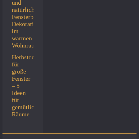
Herbstdeko
für
große
Fenster
– 5
Ideen
für
gemütliche
Räume