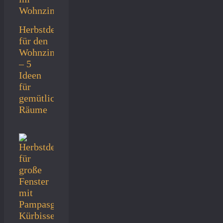
Herbstdeko
für den
Wohnzimmertisch
– 5
Ideen
für
gemütliche
Räume