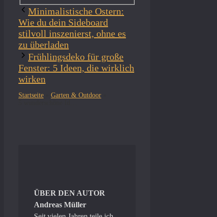
Minimalistische Ostern:
Wie du dein Sideboard
stilvoll inszenierst, ohne es
zu überladen
Frühlingsdeko für große
Fenster: 5 Ideen, die wirklich
wirken
Startseite
»
Garten & Outdoor
»
5 wunderschöne Ideen für deine Osterdeko im Garten
ÜBER DEN AUTOR
Andreas Müller
Seit vielen Jahren teile ich