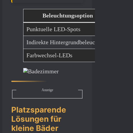
Beleuchtungsoption
Punktuelle LED-Spots
Präzise
Indirekte Hintergrundbeleuchtung
Stimmu
Farbwechsel-LEDs
Individ
Anzeige
Platzsparende
Lösungen für
kleine Bäder