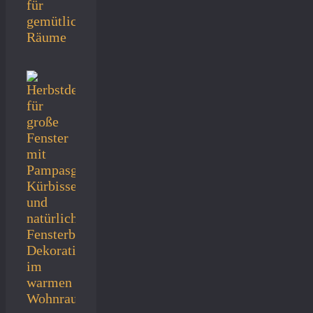
für
gemütliche
Räume