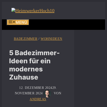
Zum
Inhalt
springen
MENÜ
BADEZIMMER
/
WOHNIDEEN
5 Badezimmer-
Ideen für ein
modernes
Zuhause
12. DEZEMBER 2024
29.
NOVEMBER 2024
VON
ANDREAS