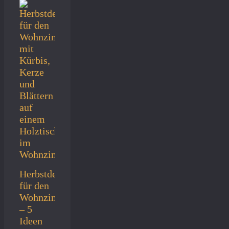
Herbstdeko
für den
Wohnzimmertisch
– 5
Ideen