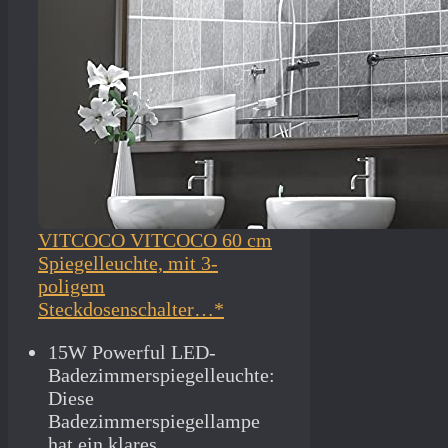
VITCOCO VITCOCO 60 cm
Spiegelleuchte, mit 3-
poligem
Steckdosenschalter…*
15W Powerful LED-
Badezimmerspiegelleuchte:
Diese
Badezimmerspiegellampe
hat ein klares…