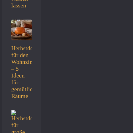
lassen
Herbstdeko
für den
Wohnzimmertisch
– 5
Ideen
für
gemütliche
Räume