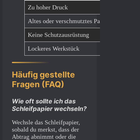
Zu hoher Druck
Kratzer, 
Altes oder verschmutztes Papier
Unebene 
Keine Schutzausrüstung
Gesundhe
Lockeres Werkstück
Rutschge
Häufig gestellte
Fragen (FAQ)
Wie oft sollte ich das
Schleifpapier wechseln?
Wechsle das Schleifpapier,
sobald du merkst, dass der
Abtrag abnimmt oder die