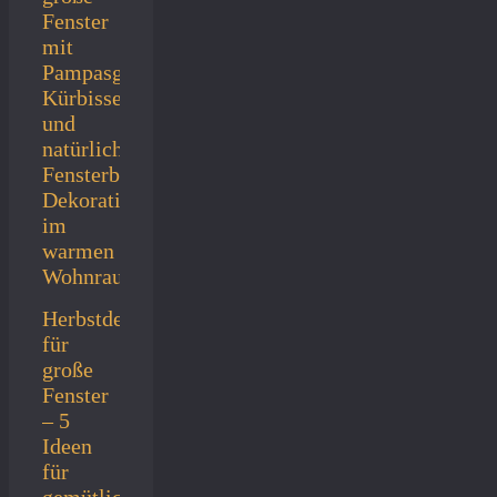
Herbstdeko
für
große
Fenster
– 5
Ideen
für