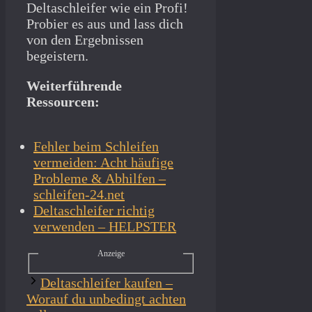
Deltaschleifer wie ein Profi!
Probier es aus und lass dich
von den Ergebnissen
begeistern.
Weiterführende
Ressourcen:
Fehler beim Schleifen
vermeiden: Acht häufige
Probleme & Abhilfen –
schleifen-24.net
Deltaschleifer richtig
verwenden – HELPSTER
Anzeige
Deltaschleifer kaufen –
Worauf du unbedingt achten